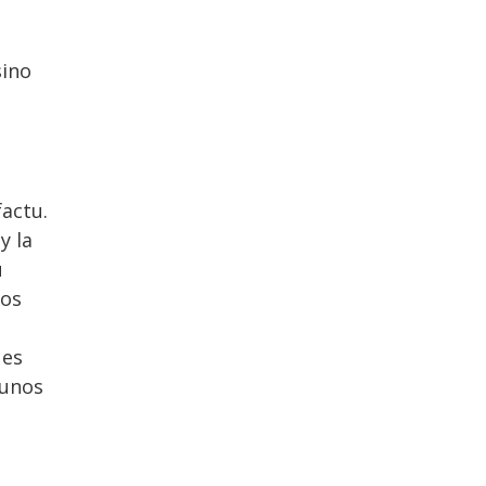
sino
factu.
y la
u
tos
 es
gunos