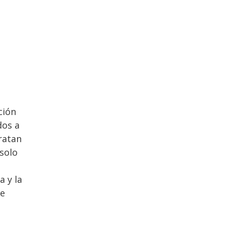
ción
dos a
tratan
 solo
a y la
le