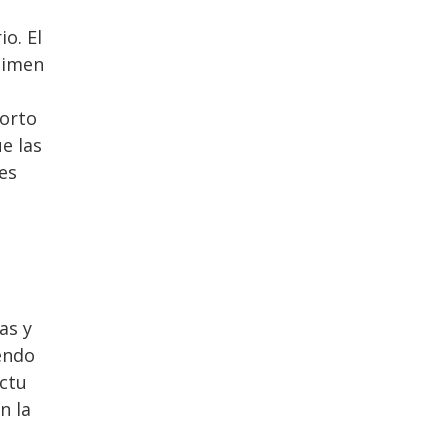
o. El
égimen
corto
e las
es
as y
iendo
actu
n la