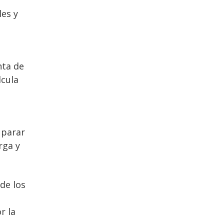
o
les y
s
nta de
lcula
 parar
rga y
de los
r la