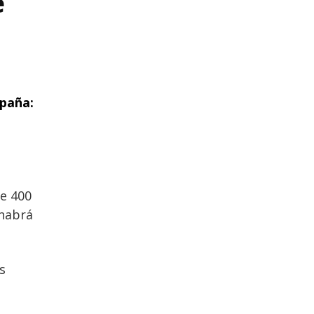
e
spaña:
e 400
 habrá
s