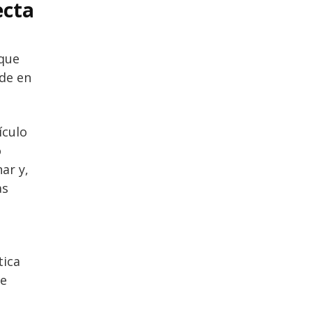
ecta
 que
ide en
ículo
o
ar y,
as
tica
de