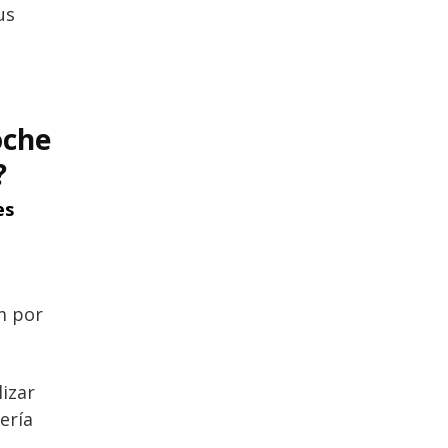
us
oche
?
es
m por
lizar
ería