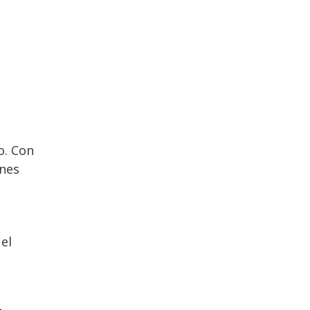
o. Con
ones
el