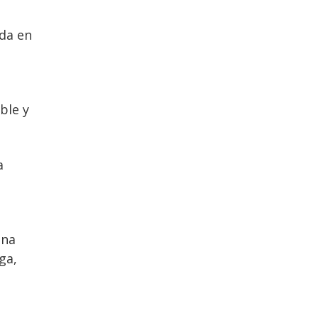
ida en
ble y
a
una
ga,