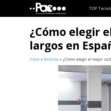
Saltar
TOP Tecnol
al
contenido
¿Cómo elegir el
largos en Espa
Inicio
»
Noticias
»
¿Cómo elegir el mejor coc