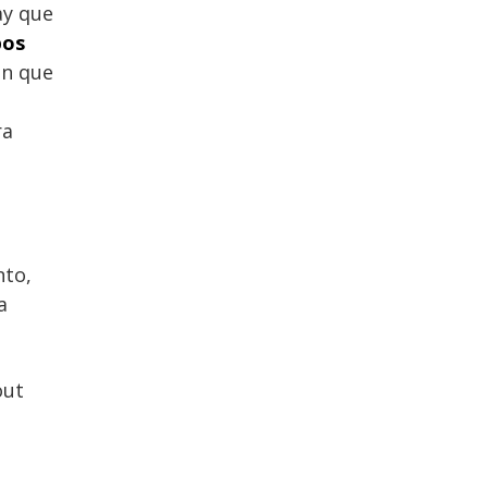
ay que
pos
en que
ra
nto,
a
out