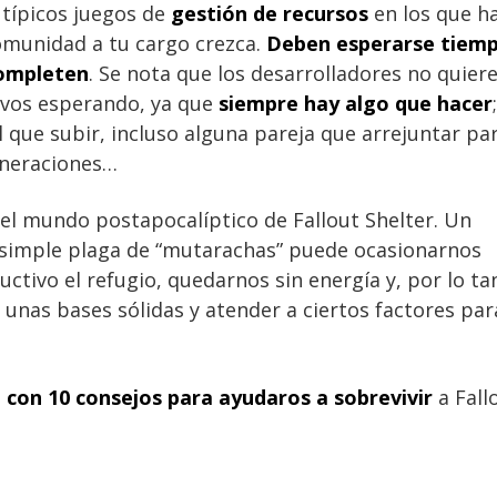
s típicos juegos de
gestión de recursos
en los que h
omunidad a tu cargo crezca.
Deben esperarse tiem
completen
. Se nota que los desarrolladores no quier
vos esperando, ya que
siempre hay algo que hacer
;
l que subir, incluso alguna pareja que arrejuntar pa
eneraciones…
el mundo postapocalíptico de Fallout Shelter. Un
 simple plaga de “mutarachas” puede ocasionarnos
tivo el refugio, quedarnos sin energía y, por lo ta
unas bases sólidas y atender a ciertos factores par
 con 10 consejos para ayudaros a sobrevivir
a Fall