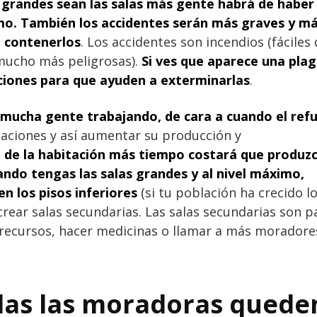
grandes sean las salas más gente habrá de haber
imo. También los accidentes serán más graves y m
a contenerlos
. Los accidentes son incendios (fáciles
(mucho más peligrosas).
Si ves que aparece una pla
ciones para que ayuden a exterminarlas
.
 mucha gente trabajando, de cara a cuando el ref
itaciones y así aumentar su producción y
l de la habitación más tiempo costará que produzc
ndo tengas las salas grandes y al nivel máximo,
n los pisos inferiores
(si tu población ha crecido l
y crear salas secundarias. Las salas secundarias son p
recursos, hacer medicinas o llamar a más moradores
das las moradoras quede