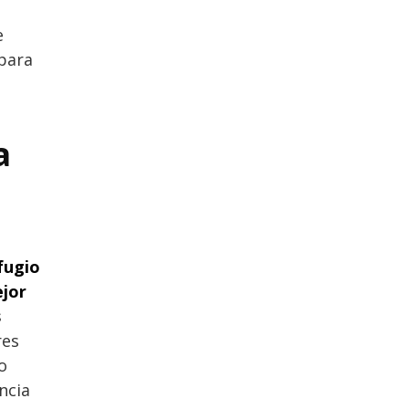
e
para
a
fugio
jor
s
res
o
ncia