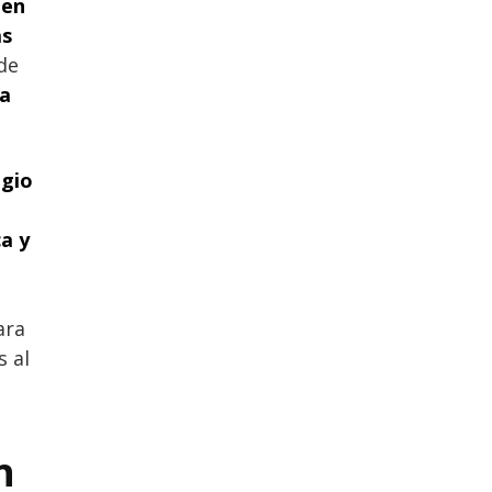
 en
ás
 de
ga
ugio
a y
o
ara
 al
n