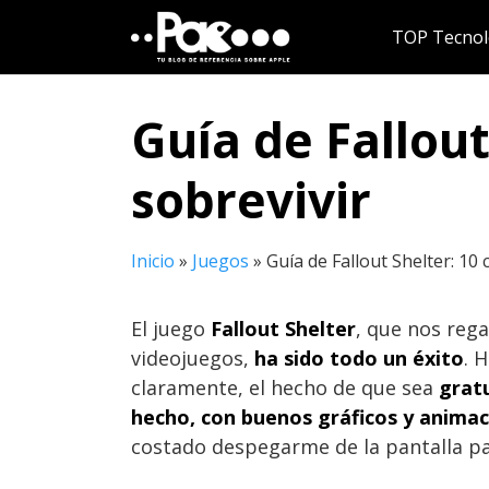
Saltar
TOP Tecnol
al
contenido
Guía de Fallout
sobrevivir
Inicio
»
Juegos
»
Guía de Fallout Shelter: 10
El juego
Fallout Shelter
, que nos reg
videojuegos,
ha sido todo un éxito
. 
claramente, el hecho de que sea
grat
hecho, con buenos gráficos y animac
costado despegarme de la pantalla par