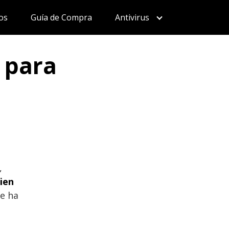
os
Guía de Compra
Antivirus
s para
,
bien
Me ha