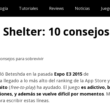
ogía
Tutoriales
Reviews
Noticias
Jueg
 Shelter: 10 consejo
 consejos para sobrevivir
aló Beteshda en la pasada
Expo E3 2015
de
Ha llegado a lo más alto del ranking de la App Store y
uito
(
free-to-play
) ha ayudado. El juego
es adictivo, 
iones, y además se vuelve difícil por momentos
. 
a escribir estas líneas.