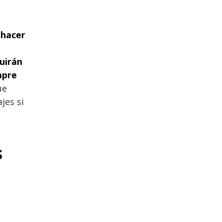
 hacer
uirán
mpre
ue
jes si
s