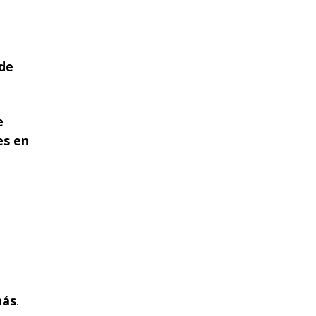
de
e
es en
más
.